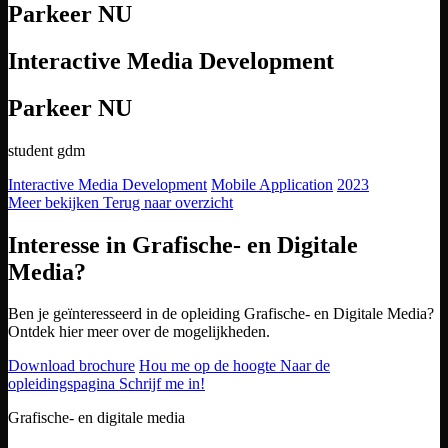
Parkeer NU
Interactive Media Development
Parkeer NU
student gdm
Interactive Media Development
Mobile Application
2023
Meer bekijken
Terug naar overzicht
Interesse in Grafische- en Digitale
Media?
Ben je geïnteresseerd in de opleiding Grafische- en Digitale Media?
Ontdek hier meer over de mogelijkheden.
Download brochure
Hou me op de hoogte
Naar de
opleidingspagina
Schrijf me in!
Footer
Grafische- en digitale media