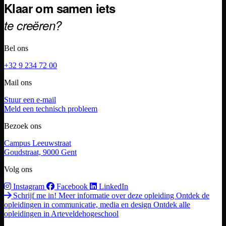
Klaar om samen iets
te creëren?
Bel ons
+32 9 234 72 00
Mail ons
Stuur een e-mail
Meld een technisch probleem
Bezoek ons
Campus Leeuwstraat
Goudstraat, 9000 Gent
Volg ons
Instagram
Facebook
LinkedIn
Schrijf me in!
Meer informatie over deze opleiding
Ontdek de
opleidingen in communicatie, media en design
Ontdek alle
opleidingen in Arteveldehogeschool