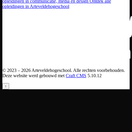
opleidingen in communicatie, media en design
Ontdek alle
opleidingen in Arteveldehogeschool
© 2023 – 2026 Arteveldehogeschool. Alle rechten voorbehouden.
Deze website werd gebouwd met
Craft CMS
5.10.12
↑