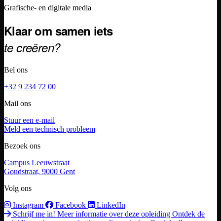
Footer
Grafische- en digitale media
Klaar om samen iets
te creëren?
Bel ons
+32 9 234 72 00
Mail ons
Stuur een e-mail
Meld een technisch probleem
Bezoek ons
Campus Leeuwstraat
Goudstraat, 9000 Gent
Volg ons
Instagram
Facebook
LinkedIn
Schrijf me in!
Meer informatie over deze opleiding
Ontdek de