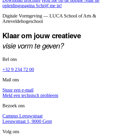
Download brochure
Hou me op de hoogte
Naar de
opleidingspagina
Schrijf me in!
Footer
Digitale Vormgeving — LUCA School of Arts &
Arteveldehogeschool
Klaar om jouw creatieve
visie vorm te geven?
Bel ons
+32 9 234 72 00
Mail ons
Stuur een e-mail
Meld een technisch probleem
Bezoek ons
Campus Leeuwstraat
Leeuwstraat 1, 9000 Gent
Volg ons