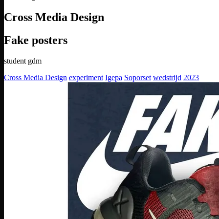
Cross Media Design
Fake posters
student gdm
Cross Media Design
experiment
Igepa
Soporset
wedstrijd
2023