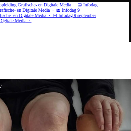
ng Grafische- en Digitale Media · 📅 Infodag
he- en Digitale Media ·
📅 Infodag 9
- en Digitale Media · 📅 Infodag 9 september
ale Media ·