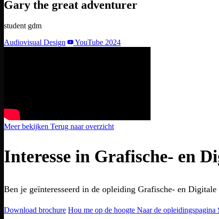
Gary the great adventurer
student gdm
Audiovisual Design
YouTube
2024
Meer bekijken
Terug naar overzicht
Interesse in Grafische- en D
Ben je geïnteresseerd in de opleiding Grafische- en Digita
Download brochure
Hou me op de hoogte
Naar de opleidingspagina