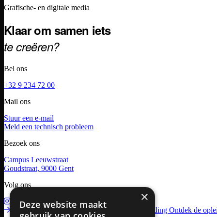
Footer
Grafische- en digitale media
Klaar om samen iets
te creëren?
Bel ons
+32 9 234 72 00
Mail ons
Stuur een e-mail
Meld een technisch probleem
Bezoek ons
Campus Leeuwstraat
Goudstraat, 9000 Gent
Volg ons
×
Instagram
Facebook
LinkedIn
Deze website maakt
Schrijf me in!
Meer informatie over deze opleiding
Ontdek de ople
gebruik van cookies.