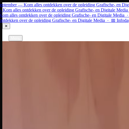
Ga naar inhoud
ptember — Kom alles ontdekken over de opleiding Grafische- en Digit
om alles ontdekken over de opleiding Grafische- en Digitale Media ·
 alles ontdekken over de opleiding Grafische- en Digitale Media · 
dekken over de opleiding Grafische- en Digitale Media · 📅 Infodag 
✕
Grafische- en Digitale Media
Gent
Menu