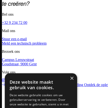
te creëren?
Bel ons
+32 9 234 72 00
Mail ons
Stuur een e-mail
Meld een technisch probleem
Bezoek ons
Campus Leeuwstraat
Goudstraat, 9000 Gent
Volg ons
×
Instagram
Facebook
LinkedIn
Deze website maakt
Schrijf me in!
Meer informatie over deze opleiding
Ontdek de ople
gebruik van cookies.
Deze website gebruikt cookies om uw
gebruikerservaring te verbeteren. Door
onze website te gebruiken, stemt u in met