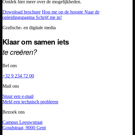
Ontdek hier meer over de mogelijkheden.
Download brochure
Hou me op de hoogte
Naar de
opleidingspagina
Schrijf me in!
Footer
Grafische- en digitale media
Klaar om samen iets
te creëren?
Bel ons
+32 9 234 72 00
Mail ons
Stuur een e-mail
Meld een technisch probleem
Bezoek ons
Campus Leeuwstraat
Goudstraat, 9000 Gent